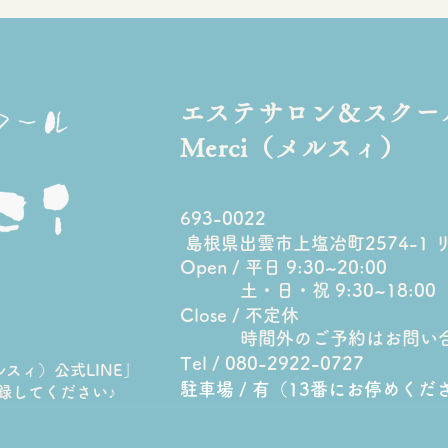
​エステサロン＆スクー
Merci（メルスィ）
7月は満員御礼＊炭酸3D表情
産後
693-0022
筋ケアで「私も変われるか
表情
島根県出雲市上塩冶町2574-1 
Open / 平日 9:30~20:00
も？」を体感しませんか
なっ
土・日・祝 9:30~18:00
Close / 不定休
時間外のご予約はお問い
Tel / 080-2922-0727
メルスィ）公式LINE」
駐車場 / 有（13番にお停めくだ
登録してください♪