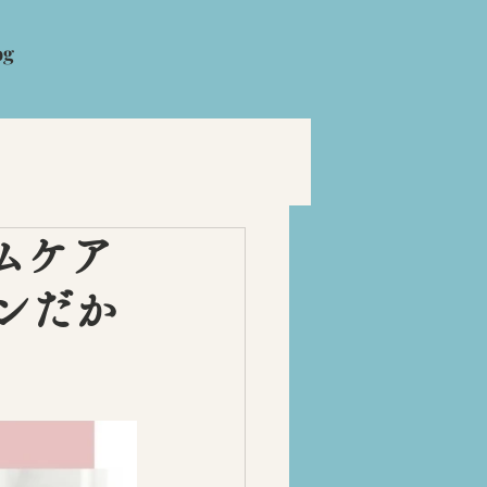
og
ムケア
ンだか