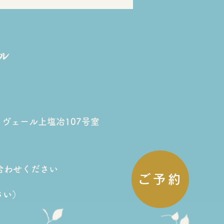
ル
ママのご褒美時間＊3D
筋ケアで「顔も体も軽く
リヴェール上塩冶107号室
た日」
合わせください
ご予約
さい）