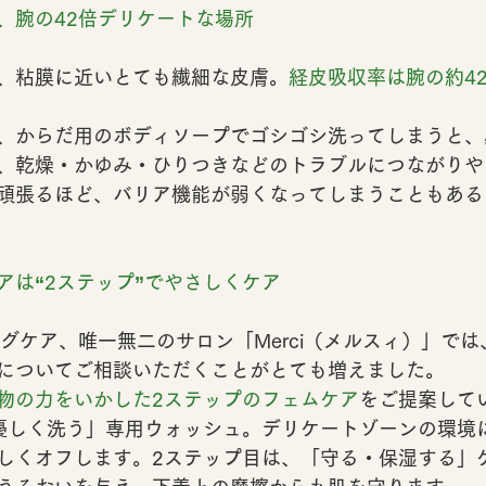
、腕の42倍デリケートな場所
、粘膜に近いとても繊細な皮膚。
経皮吸収率は腕の約4
、からだ用のボディソープでゴシゴシ洗ってしまうと、
、
乾燥・かゆみ・ひりつき
などのトラブルにつながりや
頑張るほど、バリア機能が弱くなってしまうこともある
アは“2ステップ”でやさしくケア
グケア、唯一無二のサロン「Merci（メルスィ）」では
についてご相談いただくことがとても増えました。
物の力をいかした2ステップのフェムケア
をご提案して
優しく洗う」専用ウォッシュ
。デリケートゾーンの環境
しくオフします。2ステップ目は、
「守る・保湿する」