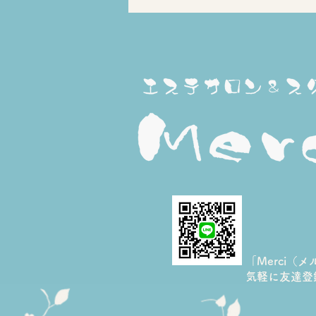
14周年のありがとう＊炭酸
3D表情筋ケアで「まだ変わ
れる私」を体感しませんか
「Merci（
​気軽に友達