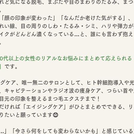
れど気になる
脱毛
、まぶたや目のまわりのたるみ、
まつ
。
「
顔の印象が変わった
」「なんだか老けた気がする」、
れい線
、
目の周りのしわ・たるみ・シミ
、ハリや弾力が
イクがどんどん濃く
なっている…と、誰にも言わず抱え
。
40代以上の女性のリアルなお悩みにまとめて応えられる
」
です。
ングケア、唯一無二のサロン
として、ヒト幹細胞導入や
、キャビテーションやラジオ波の
痩身ケア
、つらい首や
目元の印象を整える
まつ毛エクステ
まで！
だければ「エイジングケア」がひとまとめでできる、リ
りたいと願っています😊
…」「今さら何をしても変わらないかも」と感じている