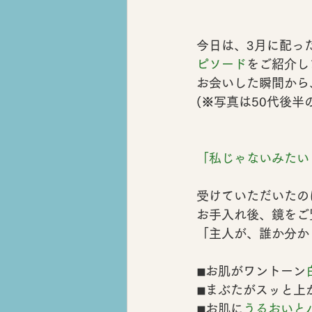
今日は、3月に配っ
ピソード
をご紹介し
お会いした瞬間から
(※写真は50代後半
「私じゃないみたい
受けていただいたの
お手入れ後、鏡をご
「主人が、誰か分か
◾︎お肌がワントーン
◾︎まぶたがスッと上
◾︎お肌に
うるおいと