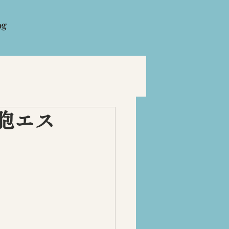
og
胞エス