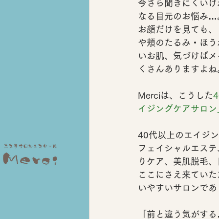
今さら聞きにくいけ
なる目元のお悩み
…
お顔だけを見ても、
や頬の
たるみ・ほう
いお肌
、気づけば
メ
くさんありますよね
Merciは、こうした
イジングケアサロン
40代以上のエイジ
フェイシャルエステ
りケア
、
美肌脱毛
、
ここにさえ来ていた
いやすいサロン
であ
「前と違う気がする