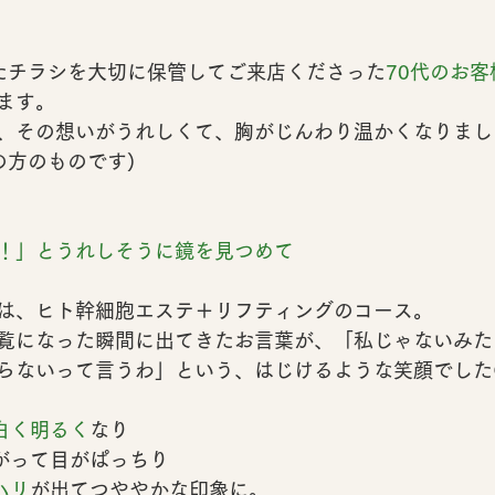
たチラシを大切に保管してご来店くださった
70代のお
ます。
、その想いがうれしくて、胸がじんわり温かくなりまし
の方のものです)
！」とうれしそうに鏡を見つめて
は、
ヒト幹細胞エステ＋リフティング
のコース。
覧になった瞬間に出てきたお言葉が、
「私じゃないみた
らないって言うわ」
という、はじけるような笑顔でした
白く明るく
なり
がって
目がぱっちり
ハリ
が出てつややかな印象に。