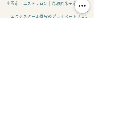
出雲市　エステサロン｜鳥取県米子市からも
通える
エステスクール併設のプライベートサロン
Merci（メルスィ）
News
すべて表示
最新記事