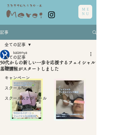
ME
NU
記事
全ての記事
kaizenya
全ての記事
50代からの新しい一歩を応援するフェイシャル
News
基礎講座がスタートしました
キャンペーン
スクールNews
スクールスケジュール