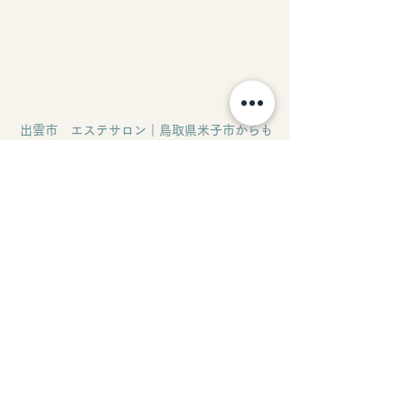
出雲市　エステサロン｜鳥取県米子市からも
通える
エステスクール併設のプライベートサロン
Merci（メルスィ）
News
すべて表示
最新記事