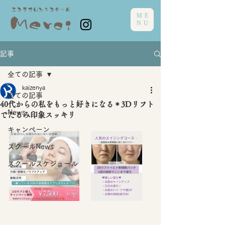
ME
NU
記事
全ての記事
kaizenya
全ての記事
40代からの私をもっと好きになる＊3Dリフト
News
でたるみ印象スッキリ
キャンペーン
スクールNews
スクールスケジュール