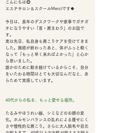
こんにちは😊
エステサロン＆スクールMerciです🍀
今日は、長年のデスクワークや家事でガチガ
チになりやすい「首・肩まわり」のお話で
す。
実は先日、私自身も肩こりケアを受けてきま
した。施術が終わったあと、体がふっと軽く
なって「もっと早く来ればよかった」と心か
ら思いました。
誰かのために動き続けているからこそ、
自分
をいたわる時間
はとても大切なんだなと、あ
らためて実感しています。
40代からの私を、もっと愛せる場所。
たるみやほうれい線、シミなどのお顔の変
化。ホルモンバランスの乱れによる痩せにく
さや慢性的な肩こり。さらに大人脱毛や目元
の悩みまで、40代以上の女性が抱えるお悩み