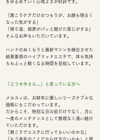
をゆるめていく心地よさ
が好評です。
「肩こりケアだけのつもりが、お顔も明るく
なった気がする」
「帰り道、視界がパッと開けた感じがする」
そんなお声もいただいています。
ハンドのぬくもりと最新マシンを融合させた
結果重視のハイブリッドエステ
で、体も気持
ちもふっと軽くなる時間を目指しています。
「どうせ今さら…」と思っている方へ
メルスィは、
お財布に優しいリーズナブルな
価格
にもこだわっています。
だからこそ、特別な日の前だけでなく、
月に
一度のメンテナンス
として無理なく通い続け
ていただけます。
「肩こりでエステに行ってもいいのかな」
「もう長年のことだから仕方ないかも」と感