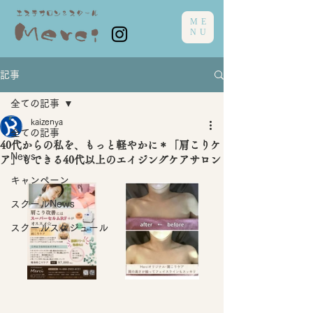
ME
NU
記事
全ての記事
kaizenya
全ての記事
40代からの私を、もっと軽やかに＊「肩こりケ
News
ア」もできる40代以上のエイジングケアサロン
キャンペーン
スクールNews
スクールスケジュール