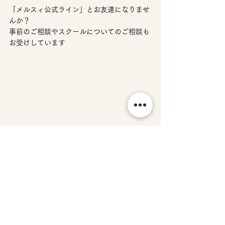
「メルスィ公式ライン」とお友達になりませ
んか？
事前のご相談やスクールについてのご相談も
お受けしています
出雲市　エステサロン｜鳥取県米子市からも
通える
エステスクール併設のプライベートサロン
Merci（メルスィ）
News