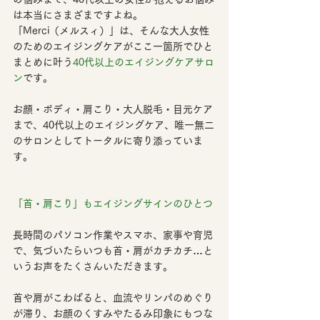
は本当にさまざまですよね。
「Merci（メルスィ）」は、そんな大人女性
のためのエイジングケアがここ一箇所で
ひと
まとめ
に叶う
40代以上のエイジングケアサロ
ン
です。
お顔・ボディ・肩こり・大人脱毛・目元ケア
まで、
40代以上のエイジングケア、唯一無二
のサロン
としてトータルに寄り添っていま
す。
「首・肩こり」もエイジングサインのひとつ
長時間のパソコン作業やスマホ、家事や育児
で、気づいたらいつも首・肩がカチカチ…と
いうお声をたくさんいただきます。
首や肩がこわばると、血流やリンパのめぐり
が滞り、お顔のくすみやたるみ印象にもつな