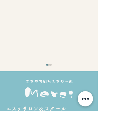
​エステサロン＆スクール
8月開講予定｜
Merci（メルスィ）
8月開講予定｜ボディトリ
693-0022
ートメントコース
島根県出雲市上塩冶町2574-1 リヴェー