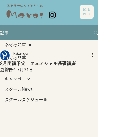
ME
NU
記事
全ての記事
kaizenya
全ての記事
8月開講予定｜フェイシャル基礎講座
News
更新日：
7月31日
キャンペーン
スクールNews
スクールスケジュール