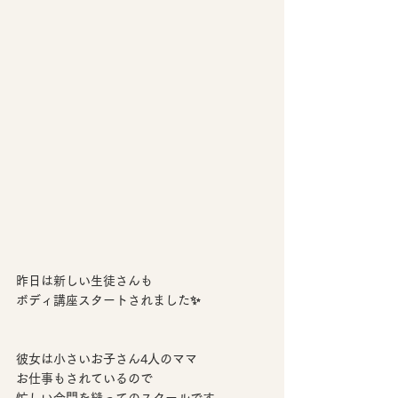
昨日は新しい生徒さんも
ボディ講座スタートされました✨️
彼女は小さいお子さん4人のママ
お仕事もされているので
忙しい合間を縫ってのスクールです