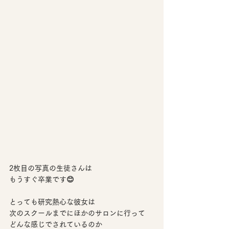
2枚目の写真の生徒さんは
もうすぐ卒業です😊
とっても研究熱心な彼女は
次のスクールまでにほかのサロンに行って
どんな感じでされているのか