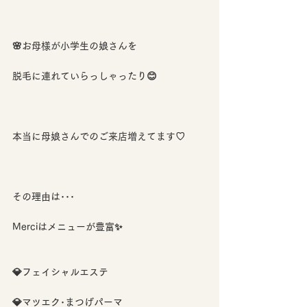
🌸お母様が小学生の娘さんを
脱毛に連れていらっしゃったり😊
本当に母娘さんでのご来店増えてます♡
その理由は･･･
Merciはメニューが豊富
✨️
💎フェイシャルエステ
💎マツエク･まつげパーマ