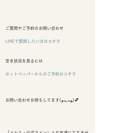
ご質問やご予約のお問い合わせ
LINEで質問したい方はコチラ
空き状況を見るには
ホットペッパーからのご予約はコチラ
お問い合わせお待ちしてます(⁎ᴗ͈ˬᴗ͈⁎)︎💕︎
「メルスィ公式ライン」とお友達になりませ