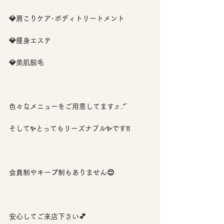
💎肩こりケア･ボディトリートメント
💎痩身エステ
💎美肌脱毛
色々なメニューをご用意してます♬.*ﾟ
そして✨️とってもリーズナブル✨️です‼️
会員制やキープ制もありません
😊
安心してご来店下さい︎💕︎