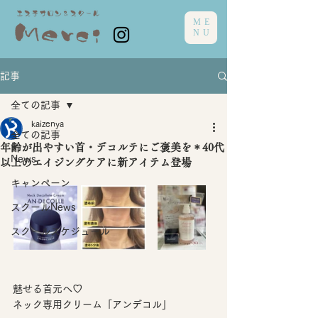
ME
NU
記事
全ての記事
kaizenya
全ての記事
年齢が出やすい首・デコルテにご褒美を＊40代
News
以上のエイジングケアに新アイテム登場
キャンペーン
スクールNews
スクールスケジュール
魅せる首元へ♡
ネック専用クリーム「アンデコル」