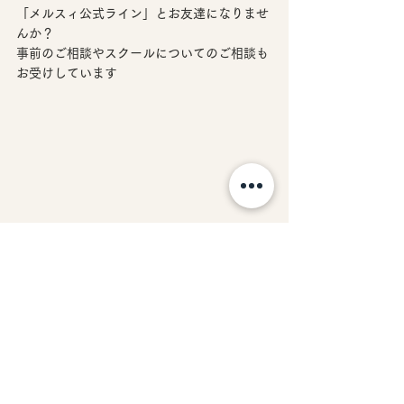
「メルスィ公式ライン」とお友達になりませ
んか？
事前のご相談やスクールについてのご相談も
お受けしています
出雲市　エステサロン｜鳥取県米子市からも
通える
エステスクール併設のプライベートサロン
Merci（メルスィ）
News