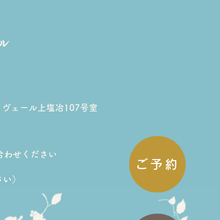
ル
ママのご褒美時間＊3D
筋ケアで「顔も体も軽く
リヴェール上塩冶107号室
た日」
合わせください
ご予約
さい）