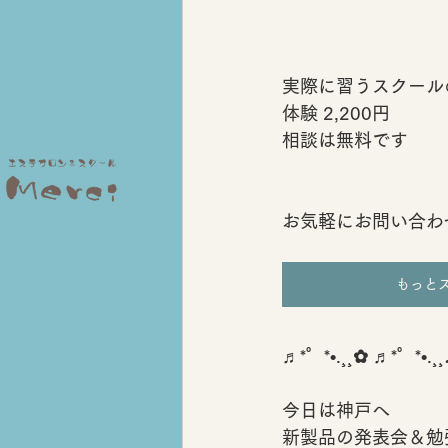
実際に習うスクール
体験 2,200円
相談は無料です
お気軽にお問い合わ
もっと
♬*゜*•.¸¸✿ ♬*゜*•.¸¸♪
今日は神戸へ
新製品の発表会＆勉