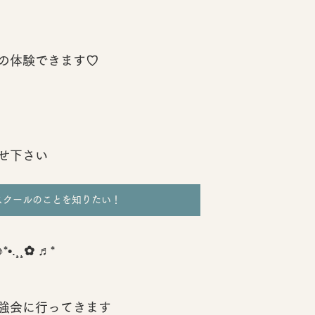
の体験できます♡
せ下さい
スクールのことを知りたい！
*•.¸¸✿ ♬*
強会に行ってきます