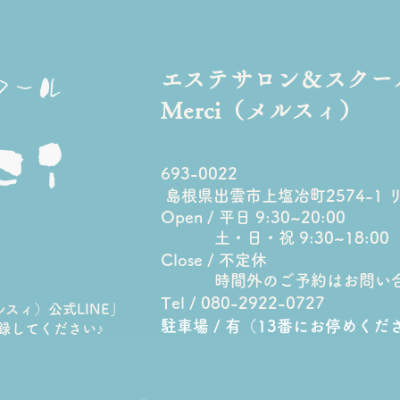
​エステサロン＆スクー
Merci（メルスィ）
7月は満員御礼＊炭酸3D表情
産後
693-0022
筋ケアで「私も変われるか
表情
島根県出雲市上塩冶町2574-1 
Open / 平日 9:30~20:00
も？」を体感しませんか
なっ
土・日・祝 9:30~18:00
Close / 不定休
時間外のご予約はお問い
Tel / 080-2922-0727
メルスィ）公式LINE」
駐車場 / 有（13番にお停めくだ
登録してください♪