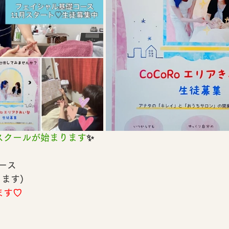
スクールが始まります
✨️
ース
ます)
ます♡