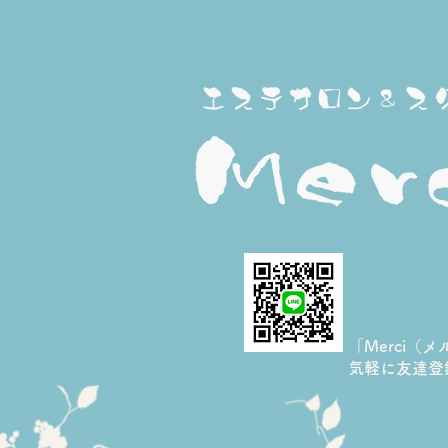
14周年のありがとう＊炭酸
3D表情筋ケアで「まだ変わ
れる私」を体感しませんか
「Merci（
​気軽に友達