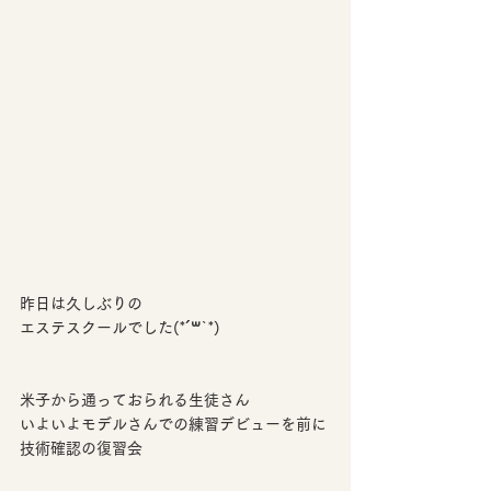
昨日は久しぶりの
エステスクールでした(*´꒳`*)
米子から通っておられる生徒さん
いよいよモデルさんでの練習デビューを前に
技術確認の復習会