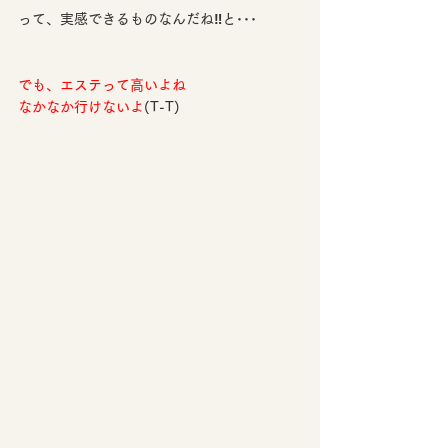
って、実感できるものなんだね‼️と･･･
でも、エステって高いよね
なかなか行けないよ
(T-T)