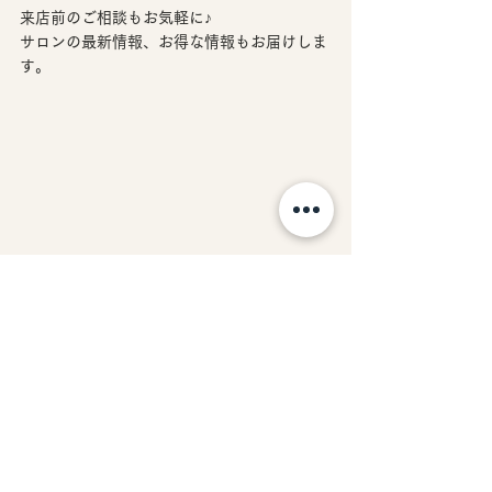
来店前のご相談もお気軽に♪
サロンの最新情報、お得な情報もお届けしま
す。
出雲市　エステサロン｜
エステスクール併設のプライベートサロン
Merci（メルスィ）
News