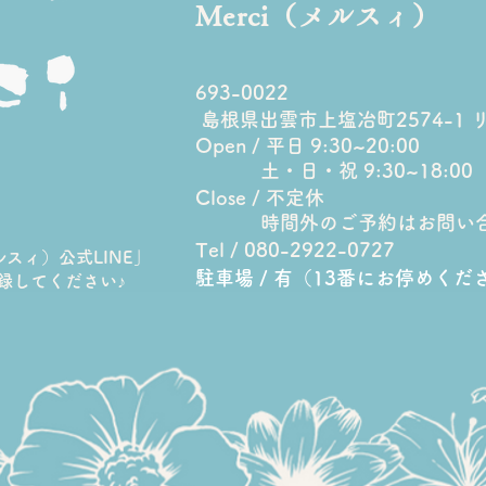
Merci（メルスィ）
7月は満員御礼＊炭酸3D表情
産後
693-0022
筋ケアで「私も変われるか
表情
島根県出雲市上塩冶町2574-1 
Open / 平日 9:30~20:00
も？」を体感しませんか
なっ
土・日・祝 9:30~18:00
Close / 不定休
時間外のご予約はお問い
Tel / 080-2922-0727
メルスィ）公式LINE」
駐車場 / 有（13番にお停めくだ
登録してください♪