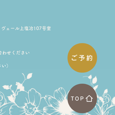
ママのご褒美時間＊3D
筋ケアで「顔も体も軽く
リヴェール上塩冶107号室
た日」
合わせください
ご予約
さい）
TOP