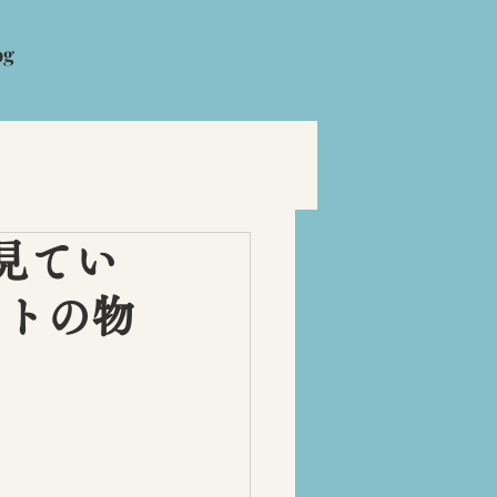
og
見てい
フトの物