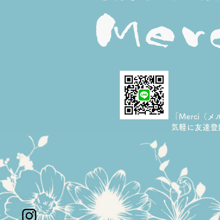
14周年のありがとう＊炭酸
3D表情筋ケアで「まだ変わ
れる私」を体感しませんか
「Merci（
​気軽に友達