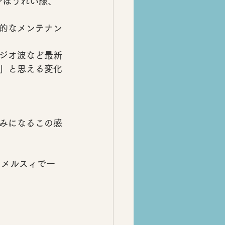
やほうれい線、
的なメンテナン
ジオ波など
最新
」と思える変化
みになる
この感
」
メルスィで一