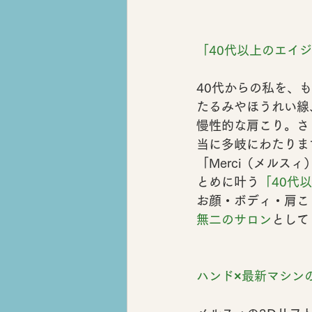
「40代以上のエイ
40代からの私を、
たるみやほうれい線
慢性的な肩こり。さ
当に多岐にわたりま
「Merci（メル
とめ
に叶う
「40代
お顔・ボディ・肩こ
無二のサロン
として
ハンド×最新マシン