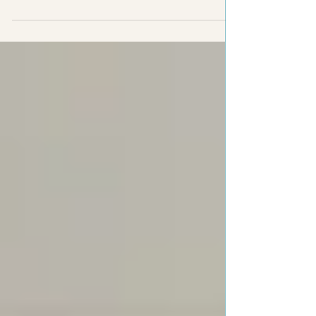
こんにちは😊 エステサロン＆スクールMerciです
🍀 先日は、フェイシャル基礎講座で「クレンジン
グ・洗顔・フェイシャルマッサージ」のレッスン
でした。人形（フェイスくん）での練習を終え、
この日は初めてのモデルさんでの実習です。 フェ
イスくんから“生のお肌”へ＊一歩ずつていねいに
モデルさんの肌に初めて触れる瞬間は、何歳にな
っても少しドキドキするもの。「力加減はどうか
な？」「触れ方は心地よいかな？」と、受講生さ
んのまなざしはとても真剣です。 クレンジングの
量やなじませ方、泡のクッションでこすらない洗
顔、マッサージの方向やリズムまで、一つひとつ
確認しながら手を動かしていきます。 途中、あま
りの心地よさにモデルさんがうとうと…という場
面も😊 「手がとてもあたたかくて気持ちいい」と
言っていただき、受講生さんもほっとされたご様
子でした。 何歳からでも、“ここから”始められる
スクール Merciのスクールには、20代はもちろ
ん、40代・50代から学び始める方もたくさん通っ
てくださっています。 ・大切な家族や友人を癒し
たい・これからの働き方の選択肢を増やし