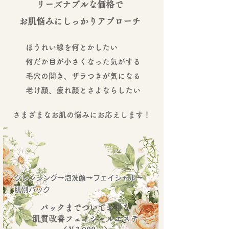
​
リーズナブルな価格で
お肌悩みにしっかりアプローチ
ほうれい線を何とかしたい
何だか目が小さくなった気がする
​毛穴の開き、ザラつきが気になる
​老け顔、疲れ顔とさよならしたい
さまざまなお肌の悩みにお応えします！
肌質改善フェイシャルエス
テ ￥3,900～（税込）
クレンジング→泡洗顔→フェイシャル→
肌別パック
パッ
クまでついてお得な
肌質改善フェイシャル
エステ