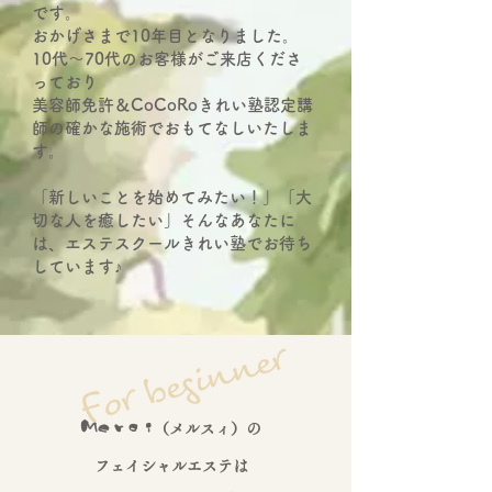
です。
おかげさまで10年目となりました。
10代～70代のお客様がご来店くださ
っており
美容師免許＆CoCoRoきれい塾認定講
師の確かな施術でおもてなしいたしま
す。
「新しいことを始めてみたい！」「大
切な人を癒したい」そんなあなたに
は、エステスクールきれい塾でお待ち
しています♪
Ｍｅｒｃｉ
（メルスィ）
の
フェイシャルエステは