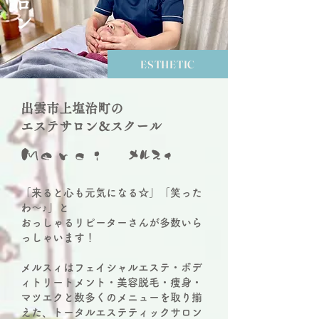
ESTHETIC
出雲市上塩治町の
エステサロン＆スクール
Ｍｅｒｃｉ
メルスィ
「来ると心も元気になる☆」「笑った
わ～♪」と
おっしゃるリピーターさんが多数いら
っしゃいます！
メルスィはフェイシャルエステ・ボデ
ィトリートメント・美容脱毛・痩身・
マツエクと数多くのメニューを取り揃
えた、トータルエステティックサロン